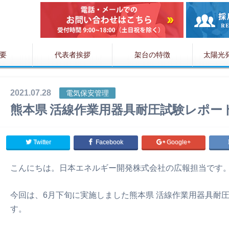
要
代表者挨拶
架台の特徴
太陽光
2021.07.28
電気保安管理
熊本県 活線作業用器具耐圧試験レポー
Twitter
Facebook
Google+
こんにちは。日本エネルギー開発株式会社の広報担当です
今回は、6月下旬に実施しました熊本県 活線作業用器具耐
す。