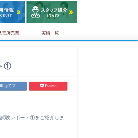
発電所売買
実績一覧
ト①
はてブ
Pocket
。
圧試験レポート①をご紹介しま